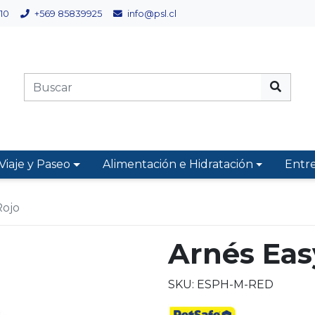
10
+569 85839925
info@psl.cl
Viaje y Paseo
Alimentación e Hidratación
Entr
Rojo
Arnés Eas
SKU: ESPH-M-RED