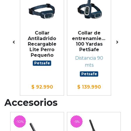
Sin Sto
 de
Collar
Collar de
Co
miento
Antiladrido
entrenamiento
entr
rdas
Recargable
100 Yardas
300
fe
Lite Perro
PetSafe
P
Pequeño
s 822
Distancia 90
Dist
Petsafe
mts
fe
Petsafe
P
990
$ 92.990
$ 139.990
$ 
Accesorios
-10%
-5%