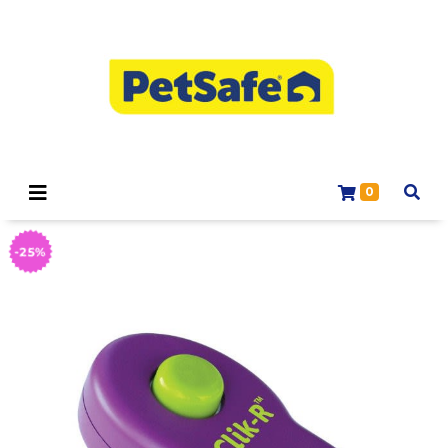
0
-25%