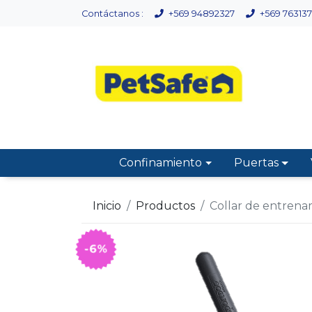
Contáctanos :
+569 94892327
+569 763137
Confinamiento
Puertas
Inicio
Productos
Collar de entren
-6%