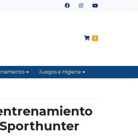
0
enamiento
Juegos e Higiene
 entrenamiento
 Sporthunter