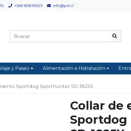
10
+569 85839925
info@psl.cl
Viaje y Paseo
Alimentación e Hidratación
Entr
amiento Sportdog Sporthunter SD-1825X
Collar de
Sportdog