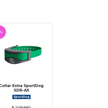
5%
Collar Extra SportDog
SDR-AX
SportDog
$ 209.990