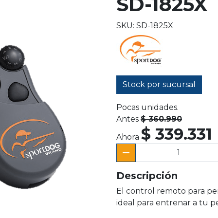
SD-1825X
SKU: SD-1825X
Stock por sucursal
Pocas unidades.
Antes
$ 360.990
$ 339.331
Ahora
Descripción
El control remoto para p
ideal para entrenar a tu p