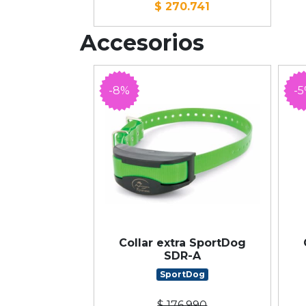
$ 270.741
Accesorios
-8%
-
Collar extra SportDog
SDR-A
SportDog
$ 176.990