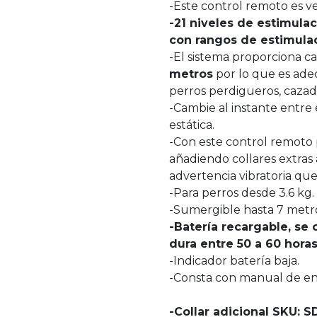
-Este control remoto es ver
-21 niveles de estimula
con rangos de estimulaci
-El sistema proporciona c
metros
por lo que es adec
perros perdigueros, cazad
-Cambie al instante entre 
estática.
-Con este control remoto 
añadiendo collares extras 
advertencia vibratoria qu
-Para perros desde 3.6 kg.
-Sumergible hasta 7 metro
-Batería recargable, se c
dura entre 50 a 60 horas 
-Indicador batería baja.
-Consta con manual de e
-Collar adicional SKU: 