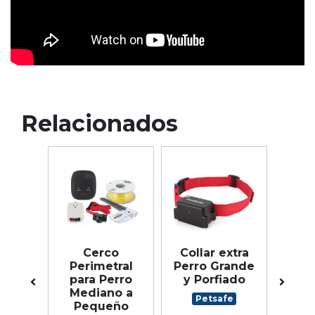
Relacionados
e
Cerco
Collar extra
Cen
rios
Perimetral
Perro Grande
c
lares
para Perro
y Porfiado
rco
Mediano a
Petsafe
No
tral
Pequeño