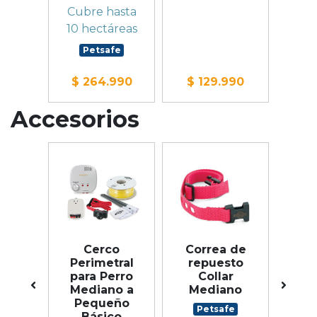
tran
fe
Cubre hasta
P
10 hectáreas
Petsafe
990
$ 264.990
$ 129.990
$ 
Accesorios
 RFA
Cerco
Correa de
Bat
Perimetral
repuesto
para Perro
Collar
e 2
In
Mediano a
Mediano
des
un
Pequeño
Petsafe
Básico