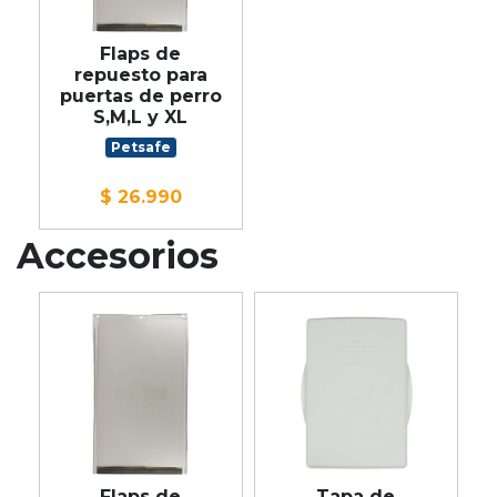
Flaps de
repuesto para
puertas de perro
S,M,L y XL
Petsafe
$ 26.990
Accesorios
Flaps de
Tapa de