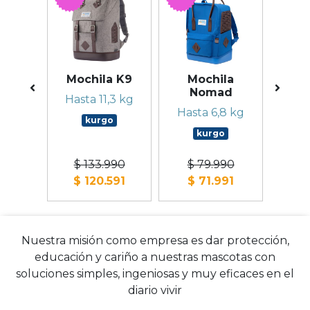
e
Mochila K9
Mochila
to
Nomad
a
Hasta 11,3 kg
ench
Rov
Hasta 6,8 kg
kurgo
o
kurgo
90
$ 133.990
$ 79.990
$
91
$ 120.591
$ 71.991
$
Nuestra misión como empresa es dar protección,
educación y cariño a nuestras mascotas con
soluciones simples, ingeniosas y muy eficaces en el
diario vivir