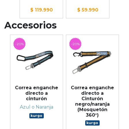
$
990
$ 119.990
$ 59.990
$ 
Accesorios
-20%
-20%
Correa enganche
Correa enganche
directo a
directo a
cinturón
Cinturón
negro/naranja
Azul o Naranja
(Mosquetón
360°)
kurgo
kurgo