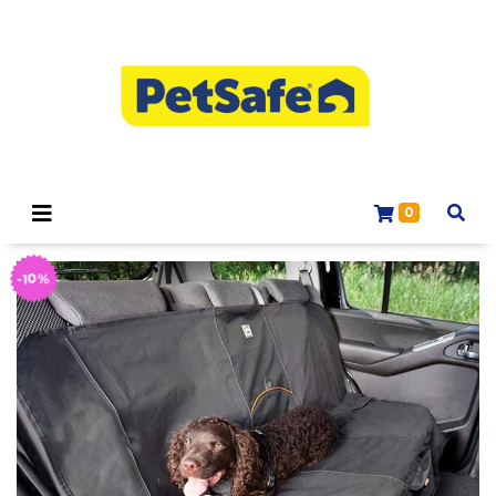
0
-10%