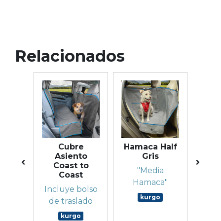
Relacionados
-25%
e
Cubre
Hamaca Half
to
Asiento
Gris
Jou
r
Coast to
N
"Media
ock
Coast
Hamaca"
o
Incluye bolso
kurgo
de traslado
kurgo